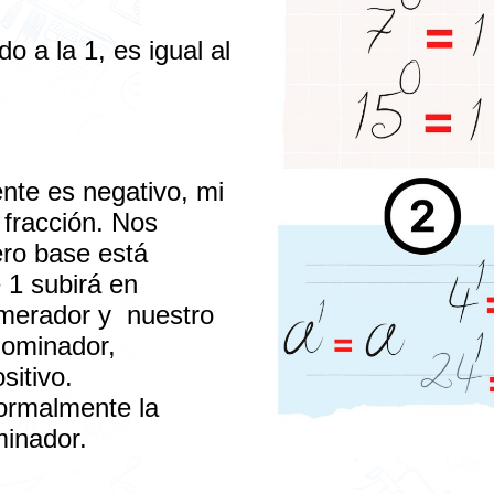
o a la 1, es igual al
te es negativo, mi
 fracción. Nos
ro base está
e 1 subirá en
umerador y nuestro
nominador,
sitivo.
ormalmente la
minador.