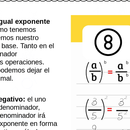
igual exponente
mo tenemos
emos nuestro
base. Tanto en el
nador
as operaciones.
odemos dejar el
imal.
egativo:
el uno
 denominador,
denominador irá
exponente en forma