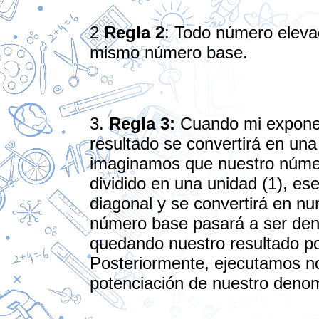
2
Regla 2
: Todo número elevad
mismo número base.
3.
Regla 3:
Cuando mi exponen
resultado se convertirá en una
imaginamos que nuestro núme
dividido en una unidad (1), es
diagonal y se convertirá en n
número base pasará a ser de
quedando nuestro resultado po
Posteriormente, ejecutamos n
potenciación de nuestro deno