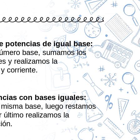
de potencias de igual base:
número base, sumamos los
es y realizamos la
y corriente.
ncias con bases iguales:
 misma base, luego restamos
 último realizamos la
ción.